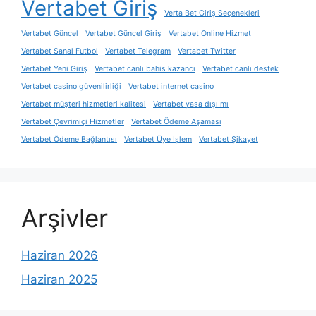
Vertabet Giriş
Verta Bet Giriş Seçenekleri
Vertabet Güncel
Vertabet Güncel Giriş
Vertabet Online Hizmet
Vertabet Sanal Futbol
Vertabet Telegram
Vertabet Twitter
Vertabet Yeni Giriş
Vertabet canlı bahis kazancı
Vertabet canlı destek
Vertabet casino güvenilirliği
Vertabet internet casino
Vertabet müşteri hizmetleri kalitesi
Vertabet yasa dışı mı
Vertabet Çevrimiçi Hizmetler
Vertabet Ödeme Aşaması
Vertabet Ödeme Bağlantısı
Vertabet Üye İşlem
Vertabet Şikayet
Arşivler
Haziran 2026
Haziran 2025